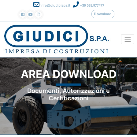
info@giudicispa.it
+39 035.977477
Download
AREA DOWNLOAD
Documenti, Autorizzazioni e
Certificazioni