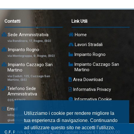
Contatti
Link Utili
Sede Amministrativa
Home
via Rondinera, 17, Rogno, (BG)
Lavori Stradali
Impianto Rogno
Impianto Rogno
via Montegrappa, 9, Rogno, (BG)
Impianto Cazzago San
Impianto Cazzago San
Martino
Martino
via Caduti, 125, Cazzago San
Area Download
Martino, (BS)
Telefono Sede
Informativa Privacy
Amministrativa
Informativa Cookie
035.977477
Email
Utilizziamo i cookie per rendere migliore la
info@giudicispa.it
tua esperienza di navigazione. Continuando
giudicispa.info@legalmail.it
ad utilizzare questo sito ne accetti l'utilizzo.
C.F. P.IVA e R.I.: 00226710168 - capitale sociale €1.200.000,00